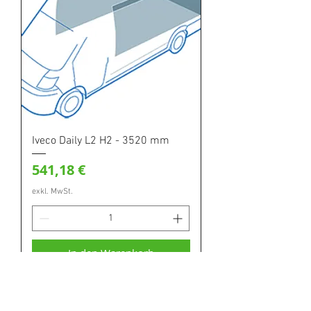
Iveco Daily L2 H2 - 3520 mm
Preis
541,18 €
exkl. MwSt.
In den Warenkorb