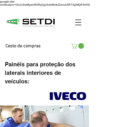
google-site-
verification=Otz1tSwMywvNORq2g16dsMmlvZzIvoU9574gWQ8TeKM
Cesto de compras
Painéis
para proteção dos
laterais interiores de
veículos: