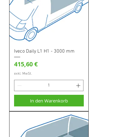
Iveco Daily L1 H1 - 3000 mm
Preis
415,60 €
exkl. MwSt.
In den Warenkorb