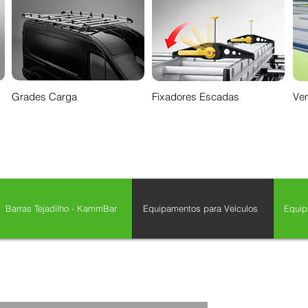
Grades Carga
Fixadores Escadas
Ven
Barras Tejadilho - KammBar
Equipamentos para Veículos
Equip