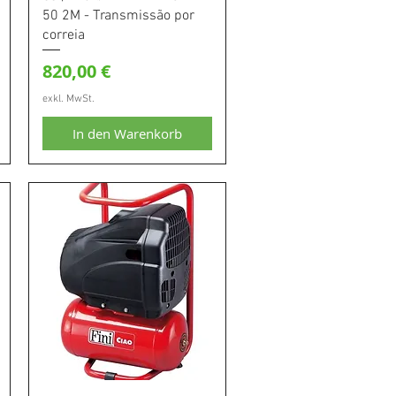
50 2M - Transmissão por
correia
Preis
820,00 €
exkl. MwSt.
In den Warenkorb