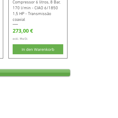
Schnellansicht
Compressor 6 litros, 8 Bar,
170 l/min - CIAO 6/1850
1,5 HP - Transmissão
coaxial
Preis
273,00 €
exkl. MwSt.
In den Warenkorb
Atendimento ao clien