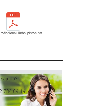
rofissional-linha-piston.pdf
de ajuda?
2 784 04 14