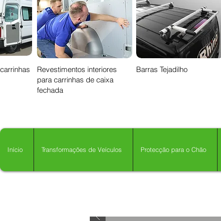
 carrinhas
Revestimentos interiores
Barras Tejadilho
para carrinhas de caixa
fechada
Início
Transformações de Veículos
Protecção para o Chão