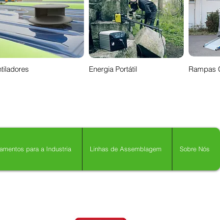
tiladores
Energia Portátil
Rampas 
amentos para a Industria
Linhas de Assemblagem
Sobre Nós