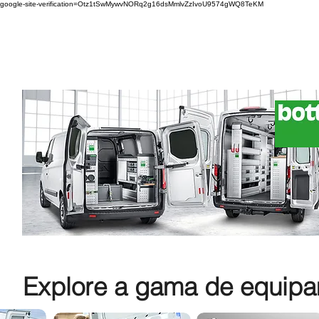
google-site-verification=Otz1tSwMywvNORq2g16dsMmlvZzIvoU9574gWQ8TeKM
Explore a gama de equipam