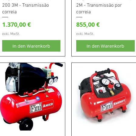
200 3M - Transmissão
2M - Transmissão por
correia
correia
Preis
Preis
1.370,00 €
855,00 €
exkl. MwSt.
exkl. MwSt.
In den Warenkorb
In den Warenkorb