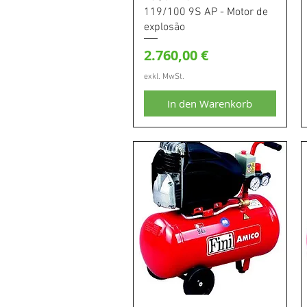
119/100 9S AP - Motor de
explosão
Preis
2.760,00 €
exkl. MwSt.
In den Warenkorb