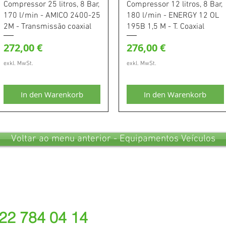
Schnellansicht
Schnellansicht
Compressor 25 litros, 8 Bar,
Compressor 12 litros, 8 Bar,
170 l/min - AMICO 2400-25
180 l/min - ENERGY 12 OL
2M - Transmissão coaxial
195B 1,5 M - T. Coaxial
Preis
Preis
272,00 €
276,00 €
exkl. MwSt.
exkl. MwSt.
In den Warenkorb
In den Warenkorb
Voltar ao menu anterior - Equipamentos Veículos
 22 784 04 14