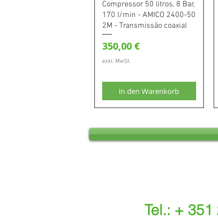
Schnellansicht
Compressor 50 litros, 8 Bar,
170 l/min - AMICO 2400-50
2M - Transmissão coaxial
Preis
350,00 €
exkl. MwSt.
In den Warenkorb
Tel.: + 351