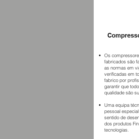
Compresso
Os compressores 
fabricados são 
as normas em vi
verificadas em t
fabrico por profi
garantir que tod
qualidade são s
Uma equipa técni
pessoal especial
sentido de desen
dos produtos Fini
tecnologias.