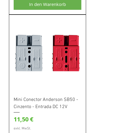
In den Warenkorb
Mini Conector Anderson SB50 -
Cinzento - Entrada DC 12V
Preis
11,50 €
exkl. MwSt.