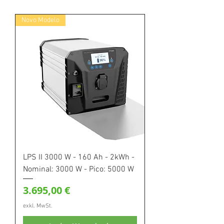
Novo Modelo
LPS II 3000 W - 160 Ah - 2kWh -
Nominal: 3000 W - Pico: 5000 W
Preis
3.695,00 €
exkl. MwSt.