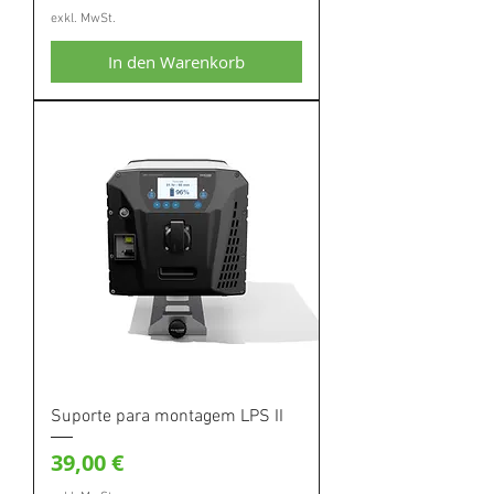
exkl. MwSt.
In den Warenkorb
Suporte para montagem LPS II
Preis
39,00 €