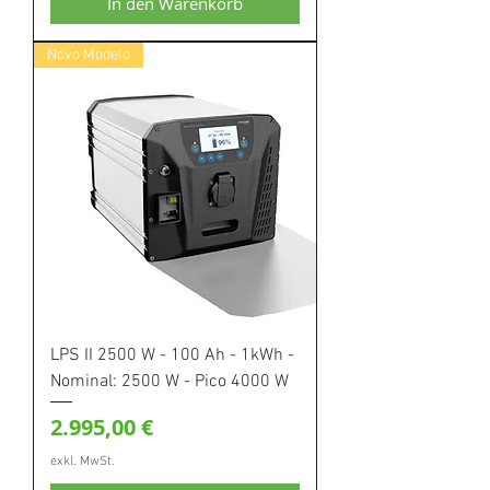
In den Warenkorb
Novo Modelo
LPS II 2500 W - 100 Ah - 1kWh -
Nominal: 2500 W - Pico 4000 W
Preis
2.995,00 €
exkl. MwSt.