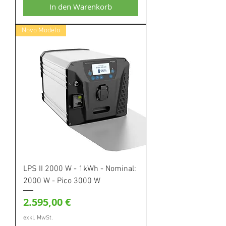
In den Warenkorb
Novo Modelo
LPS II 2000 W - 1kWh - Nominal:
2000 W - Pico 3000 W
Preis
2.595,00 €
exkl. MwSt.