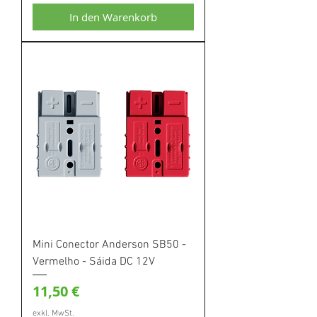
In den Warenkorb
Mini Conector Anderson SB50 -
Vermelho - Sáida DC 12V
Preis
11,50 €
exkl. MwSt.