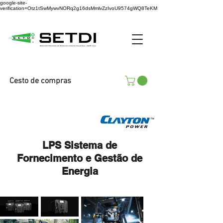
google-site-
verification=Otz1tSwMywvNORq2g16dsMmlvZzIvoU9574gWQ8TeKM
Cesto de compras
LPS Sistema de
Fornecimento e Gestão de
Energia