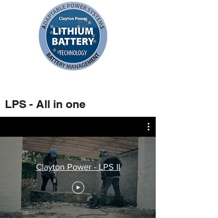
LPS - All in one
Clayton Power - LPS II