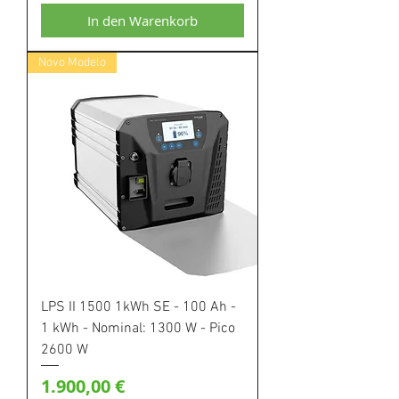
In den Warenkorb
Novo Modelo
LPS II 1500 1kWh SE - 100 Ah -
1 kWh - Nominal: 1300 W - Pico
2600 W
Preis
1.900,00 €