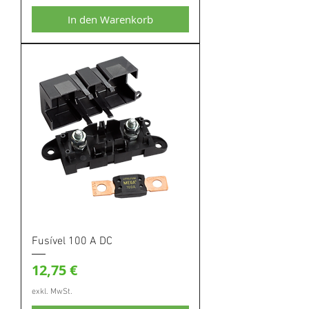
In den Warenkorb
Fusível 100 A DC
Preis
12,75 €
exkl. MwSt.