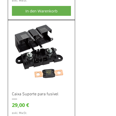
exkl. MwSt.
In den Warenkorb
Caixa Suporte para fusível
Preis
29,00 €
exkl. MwSt.