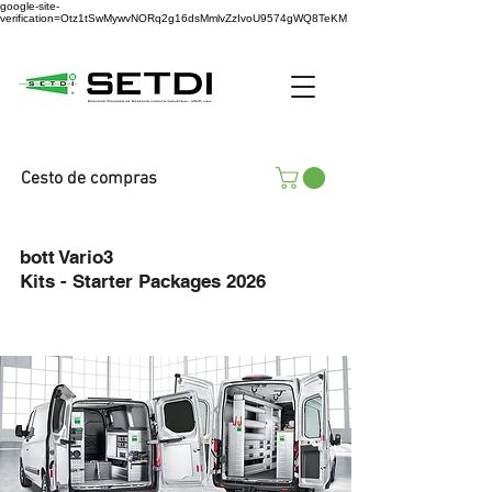
google-site-
verification=Otz1tSwMywvNORq2g16dsMmlvZzIvoU9574gWQ8TeKM
Cesto de compras
bott Vario3
Kits - Starter Packages 2026