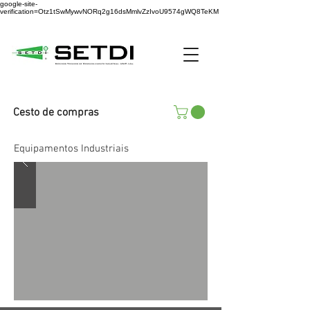
google-site-
verification=Otz1tSwMywvNORq2g16dsMmlvZzIvoU9574gWQ8TeKM
Cesto de compras
Equipamentos Industriais