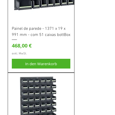
Painel de parede - 1371 x 19 x
991 mm - com 51 caixas bottBox
Preis
468,00 €
exkl. MwSt.
In den Warenkorb