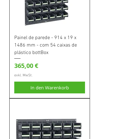
Painel de parede - 914 x 19 x
1486 mm - com 54 caixas de
plástico bottBox
Preis
365,00 €
exkl. MwSt.
In den Warenkorb