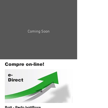
Coming Soon
Compre on-line!
e-
Direct
Bott - Perfo bottBoxs