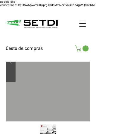
google-site-
verification=Otz1tSwMywvNORq2g16dsMmlvZzIvoU9574gWQ8TeKM
Cesto de compras