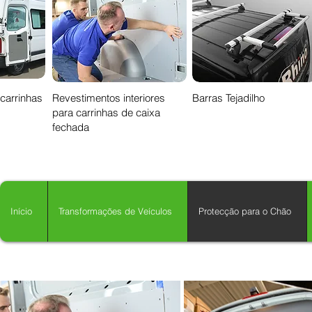
 carrinhas
Revestimentos interiores
Barras Tejadilho
para carrinhas de caixa
fechada
Início
Transformações de Veículos
Protecção para o Chão