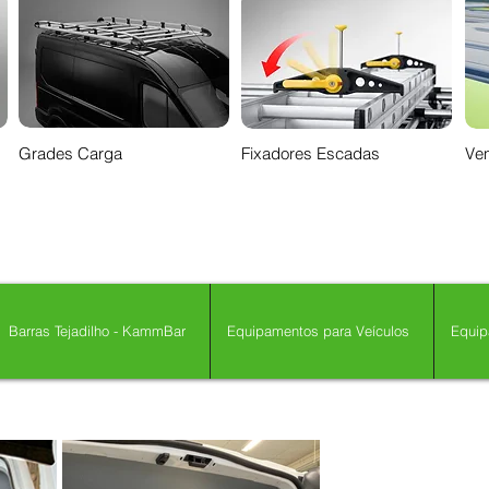
Grades Carga
Fixadores Escadas
Ven
Barras Tejadilho - KammBar
Equipamentos para Veículos
Equip