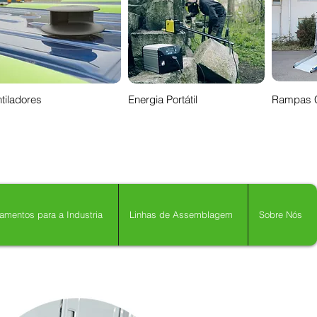
tiladores
Energia Portátil
Rampas 
amentos para a Industria
Linhas de Assemblagem
Sobre Nós