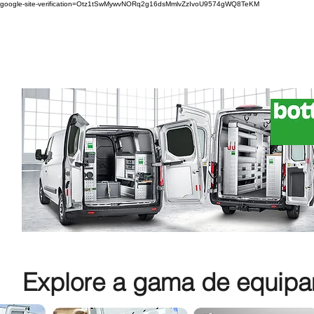
google-site-verification=Otz1tSwMywvNORq2g16dsMmlvZzIvoU9574gWQ8TeKM
Explore a gama de equipam