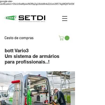
google-site-
verification=Otz1tSwMywvNORq2g16dsMmlvZzIvoU9574gWQ8TeKM
Cesto de compras
bott Vario3
Um sistema de armários
para profissionais..!