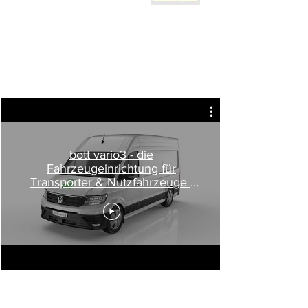
bott vario3 - die
Fahrzeugeinrichtung für
Transporter & Nutzfahrzeuge |
Ladungssicherung