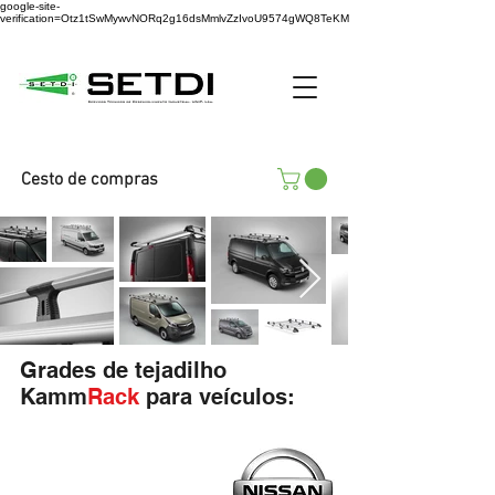
google-site-
verification=Otz1tSwMywvNORq2g16dsMmlvZzIvoU9574gWQ8TeKM
Cesto de compras
Grades de tejadilho
Kamm
Rack
para veículos: