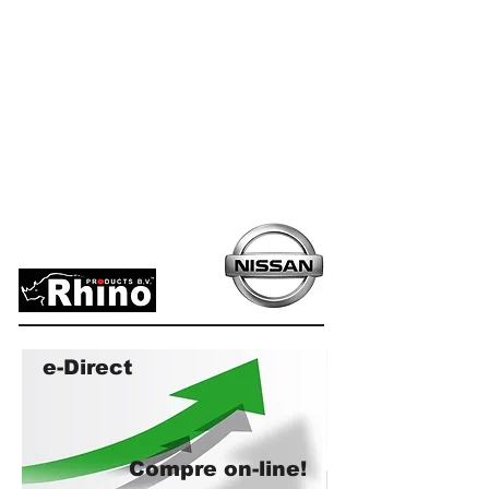
e-Direct
Compre on-line!