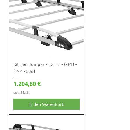
Citroën Jumper - L2 H2 - (2PT) -
(FAP 2006)
Preis
1.204,80 €
exkl. MwSt.
In den Warenkorb