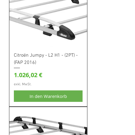
Citroën Jumpy - L2 H1 - (2PT) -
(FAP 2016)
Preis
1.026,02 €
exkl. MwSt.
In den Warenkorb