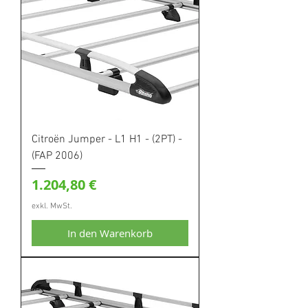
Citroën Jumper - L1 H1 - (2PT) -
(FAP 2006)
Preis
1.204,80 €
exkl. MwSt.
In den Warenkorb