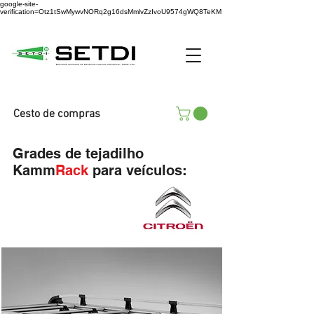
google-site-
verification=Otz1tSwMywvNORq2g16dsMmlvZzIvoU9574gWQ8TeKM
Cesto de compras
Grades de tejadilho
Kamm
Rack
para veículos: