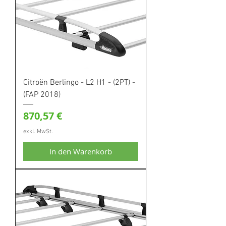
Citroën Berlingo - L2 H1 - (2PT) -
(FAP 2018)
Preis
870,57 €
exkl. MwSt.
In den Warenkorb