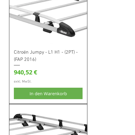
Citroën Jumpy - L1 H1 - (2PT) -
(FAP 2016)
Preis
940,52 €
exkl. MwSt.
In den Warenkorb