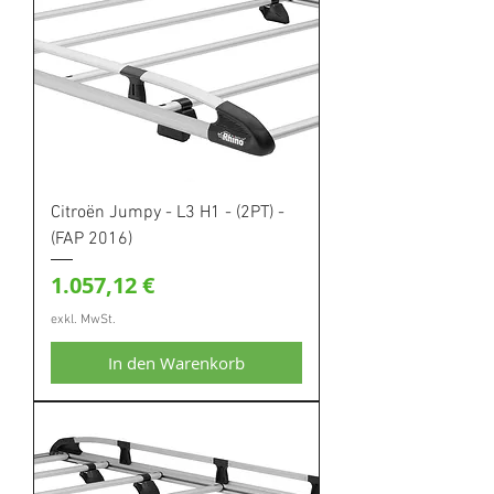
Citroën Jumpy - L3 H1 - (2PT) -
(FAP 2016)
Preis
1.057,12 €
exkl. MwSt.
In den Warenkorb