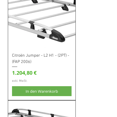
Citroën Jumper - L2 H1 - (2PT) -
(FAP 2006)
Preis
1.204,80 €
exkl. MwSt.
In den Warenkorb