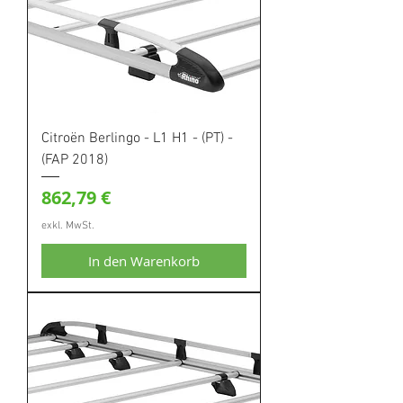
Citroën Berlingo - L1 H1 - (PT) -
(FAP 2018)
Preis
862,79 €
exkl. MwSt.
In den Warenkorb