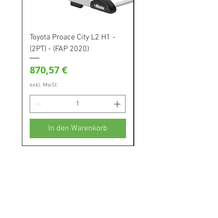
Toyota Proace City L2 H1 -
Toyota Proace City L1 H
(2PT) - (FAP 2020)
(2PT) - (FAP 2020)
Preis
Preis
870,57 €
862,79 €
exkl. MwSt.
exkl. MwSt.
In den Warenkorb