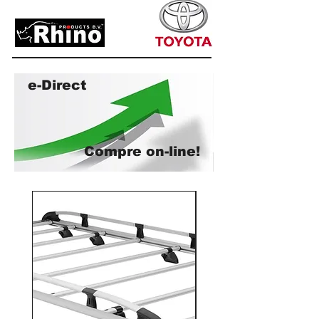
e-Direct
Compre on-line!