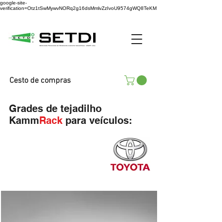
google-site-
verification=Otz1tSwMywvNORq2g16dsMmlvZzIvoU9574gWQ8TeKM
Cesto de compras
Grades de tejadilho
Kamm
Rack
para veículos: