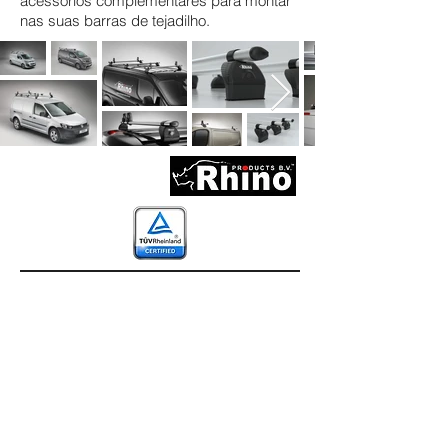
acessórios complementares para montar
nas suas barras de tejadilho.