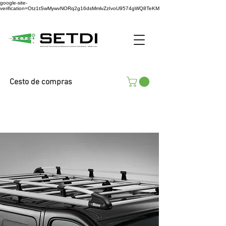
google-site-
verification=Otz1tSwMywvNORq2g16dsMmlvZzIvoU9574gWQ8TeKM
Cesto de compras