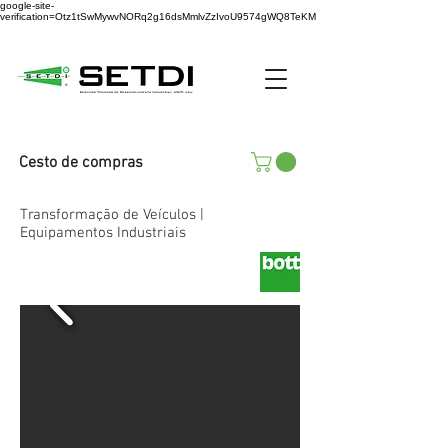
google-site-
verification=Otz1tSwMywvNORq2g16dsMmlvZzIvoU9574gWQ8TeKM
Cesto de compras
Transformação de Veículos |
Equipamentos Industriais