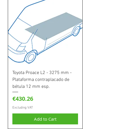
Toyota Proace L2 - 3275 mm -
Plataforma contraplacado de
bétula 12 mm esp.
Price
€430.26
Excluding VAT
Add to Cart