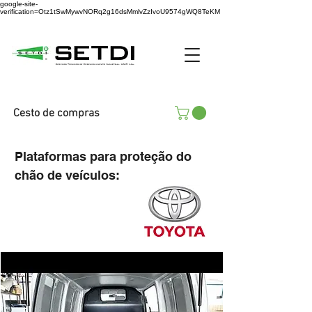
google-site-
verification=Otz1tSwMywvNORq2g16dsMmlvZzIvoU9574gWQ8TeKM
Cesto de compras
Plataformas para proteção do
chão de veículos: