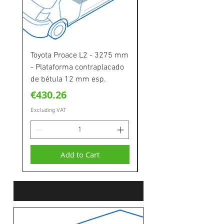
Toyota Proace L2 - 3275 mm
Toyota Proace L1 - 2
- Plataforma contraplacado
- Plataforma contrapl
de bétula 12 mm esp.
de bétula 12 mm esp.
Price
Price
€430.26
€389.70
Excluding VAT
Excluding VAT
Add to Cart