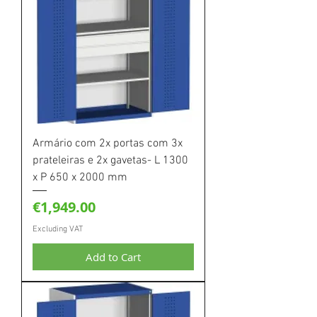
Armário com 2x portas com 3x
prateleiras e 2x gavetas- L 1300
x P 650 x 2000 mm
Price
€1,949.00
Excluding VAT
Add to Cart