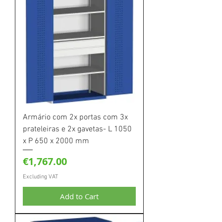
Armário com 2x portas com 3x
prateleiras e 2x gavetas- L 1050
x P 650 x 2000 mm
Price
€1,767.00
Excluding VAT
Add to Cart