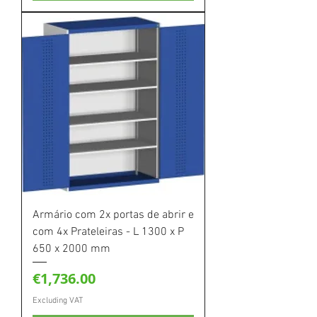
Armário com 2x portas de abrir e
com 4x Prateleiras - L 1300 x P
650 x 2000 mm
Price
€1,736.00
Excluding VAT