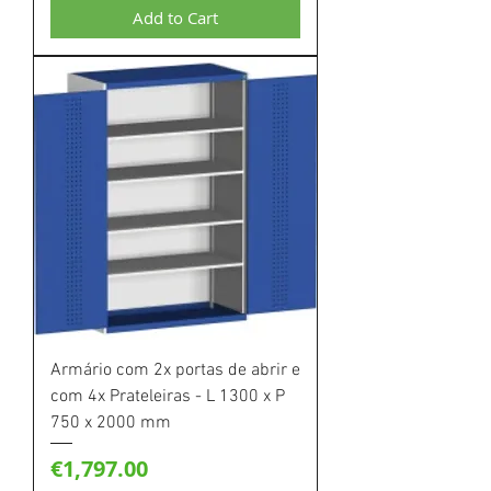
Add to Cart
Armário com 2x portas de abrir e
com 4x Prateleiras - L 1300 x P
750 x 2000 mm
Price
€1,797.00