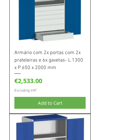
Armário com 2x portas com 2x
prateleiras e 6x gavetas- L 1300
x P 650 x 2000 mm
Price
€2,533.00
Excluding VAT
Add to Cart