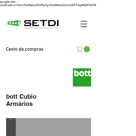
google-site-
verification=Otz1tSwMywvNORq2g16dsMmlvZzIvoU9574gWQ8TeKM
Cesto de compras
bott Cubio
Armários