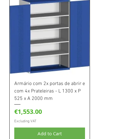
Armário com 2x portas de abrir e
com 4x Prateleiras - L 1300 x P
525 x A 2000 mm
Price
€1,553.00
Excluding VAT
Add to Cart