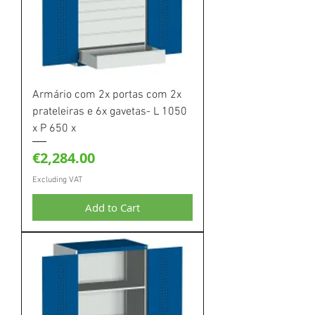
Armário com 2x portas com 2x
prateleiras e 6x gavetas- L 1050
x P 650 x
Price
€2,284.00
Excluding VAT
Add to Cart