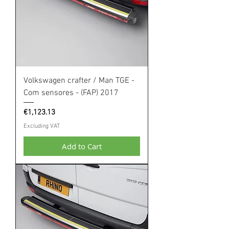
Volkswagen crafter / Man TGE -
Com sensores - (FAP) 2017
Price
€1,123.13
Excluding VAT
Add to Cart