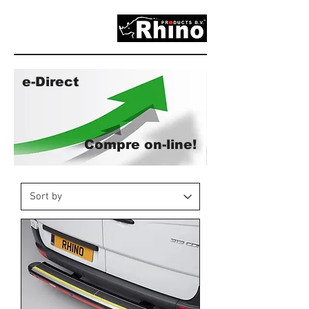
e-Direct
Compre on-line!