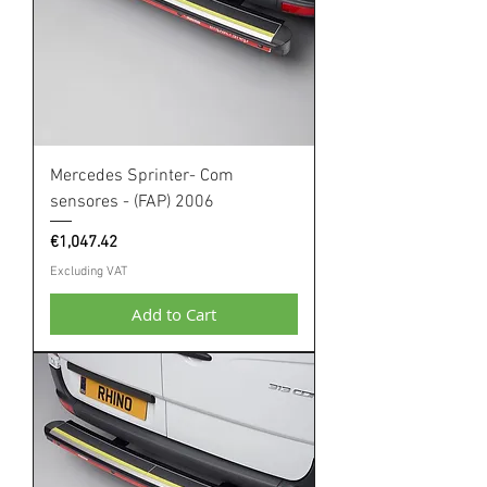
Mercedes Sprinter- Com
sensores - (FAP) 2006
Price
€1,047.42
Excluding VAT
Add to Cart