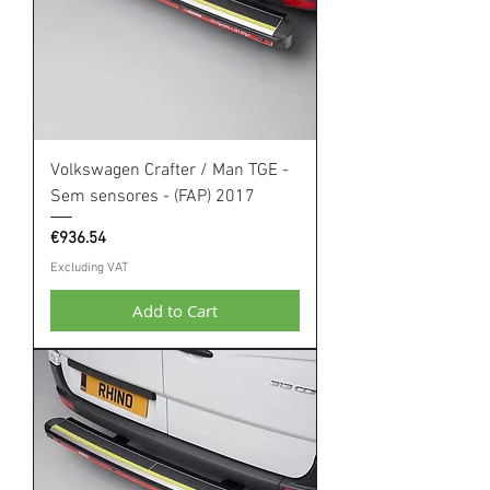
Volkswagen Crafter / Man TGE -
Sem sensores - (FAP) 2017
Price
€936.54
Excluding VAT
Add to Cart