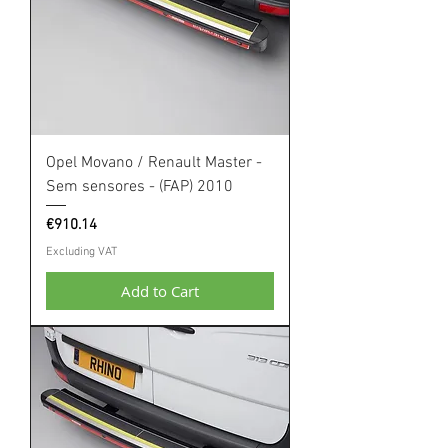
Opel Movano / Renault Master -
Sem sensores - (FAP) 2010
Price
€910.14
Excluding VAT
Add to Cart