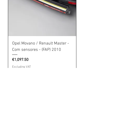
Opel Movano / Renault Master -
Com sensores - (FAP) 2010
Price
€1,097.50
Excluding VAT
Add to Cart