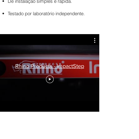
De instalação simples e rápida.
Testado por laboratório independente.
Rhino Products - ImpactStep