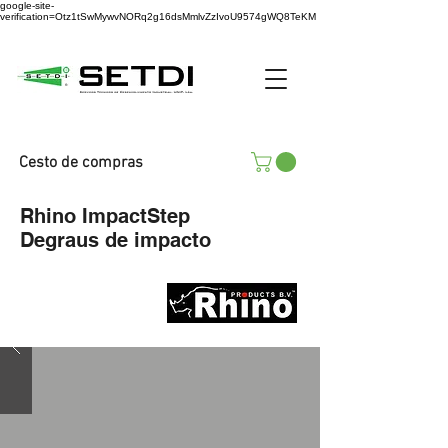
google-site-
verification=Otz1tSwMywvNORq2g16dsMmlvZzIvoU9574gWQ8TeKM
Cesto de compras
Rhino ImpactStep
Degraus de impacto