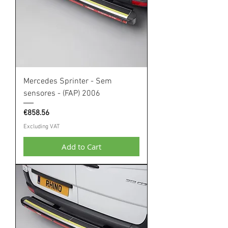
Mercedes Sprinter - Sem
sensores - (FAP) 2006
Price
€858.56
Excluding VAT
Add to Cart