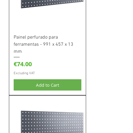
Painel perfurado para
ferramentas - 991 x 457 x 13
mm
Price
€74.00
Excluding VAT
Add to Cart