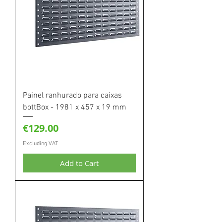
Painel ranhurado para caixas
bottBox - 1981 x 457 x 19 mm
Price
€129.00
Excluding VAT
Add to Cart