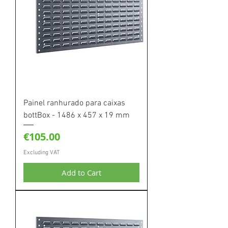
Painel ranhurado para caixas
bottBox - 1486 x 457 x 19 mm
Price
€105.00
Excluding VAT
Add to Cart