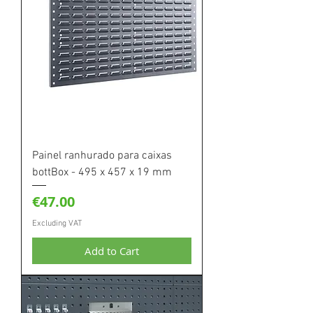
Painel ranhurado para caixas
bottBox - 495 x 457 x 19 mm
Price
€47.00
Excluding VAT
Add to Cart