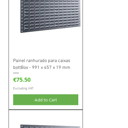
Painel ranhurado para caixas
bottBox - 991 x 457 x 19 mm
Price
€75.50
Excluding VAT
Add to Cart