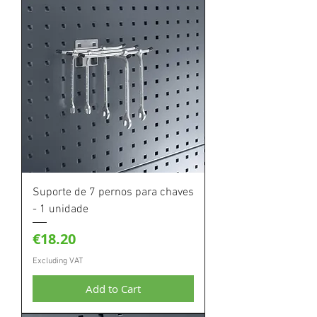
Suporte de 7 pernos para chaves
- 1 unidade
Price
€18.20
Excluding VAT
Add to Cart