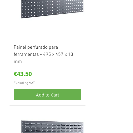
Painel perfurado para
ferramentas - 495 x 457 x 13
mm
Price
€43.50
Excluding VAT
Add to Cart