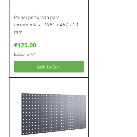
Painel perfurado para
ferramentas - 1981 x 457 x 13
mm
Price
€125.00
Excluding VAT
Add to Cart