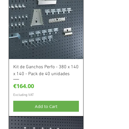
Kit de Ganchos Perfo - 380 x 140
x 140 - Pack de 40 unidades
Price
€164.00
Excluding VAT
Add to Cart