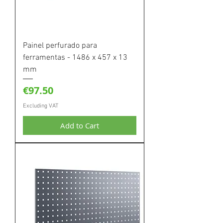
Painel perfurado para
ferramentas - 1486 x 457 x 13
mm
Price
€97.50
Excluding VAT
Add to Cart