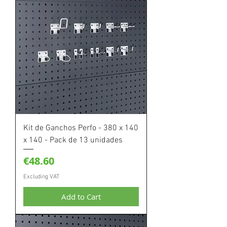
Kit de Ganchos Perfo - 380 x 140
x 140 - Pack de 13 unidades
Price
€48.60
Excluding VAT
Add to Cart