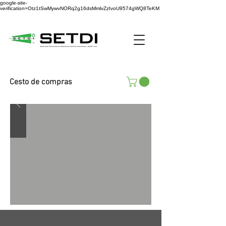
google-site-
verification=Otz1tSwMywvNORq2g16dsMmlvZzIvoU9574gWQ8TeKM
Cesto de compras