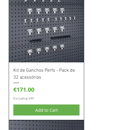
Kit de Ganchos Perfo - Pack de
32 acessórios
Price
€171.00
Excluding VAT
Add to Cart