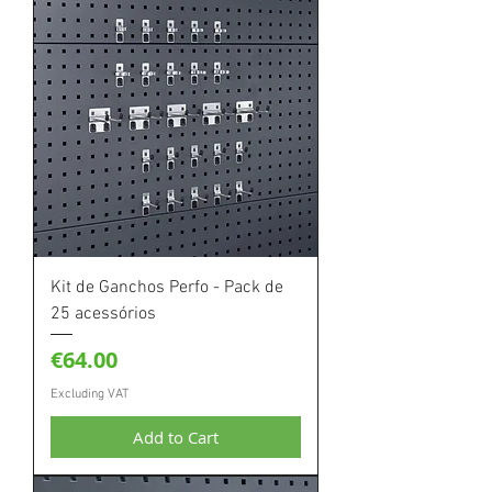
Kit de Ganchos Perfo - Pack de
25 acessórios
Price
€64.00
Excluding VAT
Add to Cart