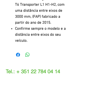
T6 Transporter L1 H1-H2, com
uma distância entre eixos de
3000 mm, (FAP) fabricado a
partir do ano de 2015.
Confirme sempre o modelo e a
distância entre eixos do seu
veículo.
Tel.: +
351 22 784 04 14
(Chamada para a rede fixa nacional)
(O custo das operações depende do tarifário
acordado com o seu operador)
Email:
info@setdi.pt