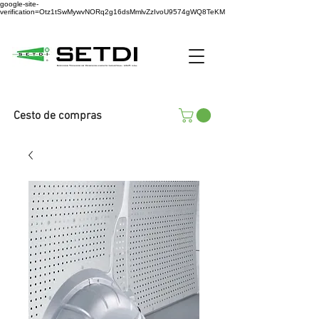
google-site-
verification=Otz1tSwMywvNORq2g16dsMmlvZzIvoU9574gWQ8TeKM
Cesto de compras