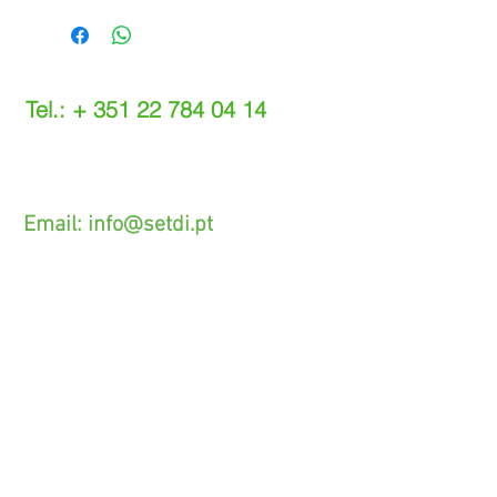
Tel.: +
351 22 784 04 14
(Chamada para a rede fixa nacional)
(O custo das operações depende do tarifário
acordado com o seu operador)
Email:
info@setdi.pt
Atendimento ao cliente
Contato > /
Frete >
Trocas > /
Pagamento e Garantia >