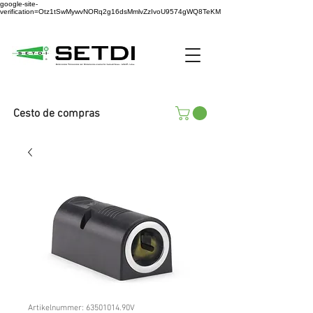
google-site-
verification=Otz1tSwMywvNORq2g16dsMmlvZzIvoU9574gWQ8TeKM
Cesto de compras
Artikelnummer: 63501014.90V