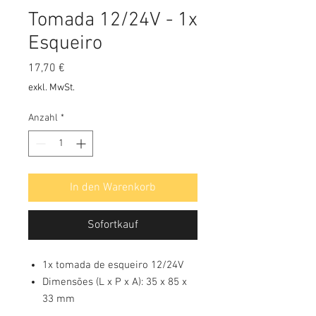
Tomada 12/24V - 1x
Esqueiro
Preis
17,70 €
exkl. MwSt.
Anzahl
*
In den Warenkorb
Sofortkauf
1x tomada de esqueiro 12/24V
Dimensões (L x P x A): 35 x 85 x
33 mm