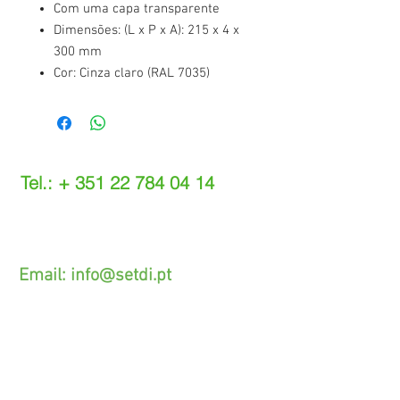
Com uma capa transparente
Dimensões: (L x P x A): 215 x 4 x
300 mm
Cor: Cinza claro (RAL 7035)
Tel.: +
351 22 784 04 14
(Chamada para a rede fixa nacional)
(O custo das operações depende do tarifário
acordado com o seu operador)
Email:
info@setdi.pt
Atendimento ao cliente
Contato > /
Frete >