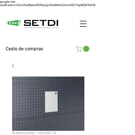
google-site-
verification=Otz1tSwMywvNORq2g16dsMmlvZzIvoU9574gWQ8TeKM
Cesto de compras
Artikelnummer: 14014024.16