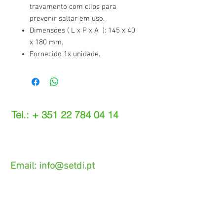
travamento com clips para
prevenir saltar em uso.
Dimensões ( L x P x A ): 145 x 40
x 180 mm.
Fornecido 1x unidade.
Tel.: +
351 22 784 04 14
(Chamada para a rede fixa nacional)
(O custo das operações depende do tarifário
acordado com o seu operador)
Email:
info@setdi.pt
Atendimento ao cliente