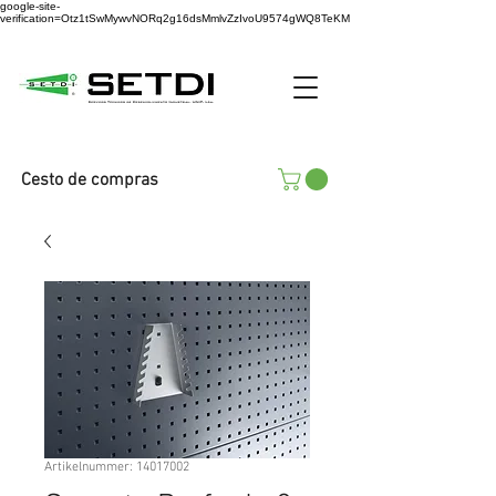
google-site-
verification=Otz1tSwMywvNORq2g16dsMmlvZzIvoU9574gWQ8TeKM
Cesto de compras
Artikelnummer: 14017002