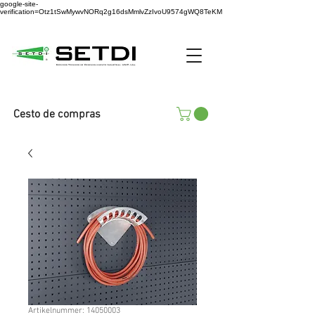
google-site-
verification=Otz1tSwMywvNORq2g16dsMmlvZzIvoU9574gWQ8TeKM
Cesto de compras
Artikelnummer: 14050003