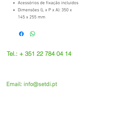
Acessórios de fixação incluidos
Dimensões (L x P x A): 350 x
145 x 255 mm
Tel.: +
351 22 784 04 14
(Chamada para a rede fixa nacional)
(O custo das operações depende do tarifário
acordado com o seu operador)
Email:
info@setdi.pt
Atendimento ao cliente
Contato > /
Frete >
Trocas > /
Pagamento e Garantia >