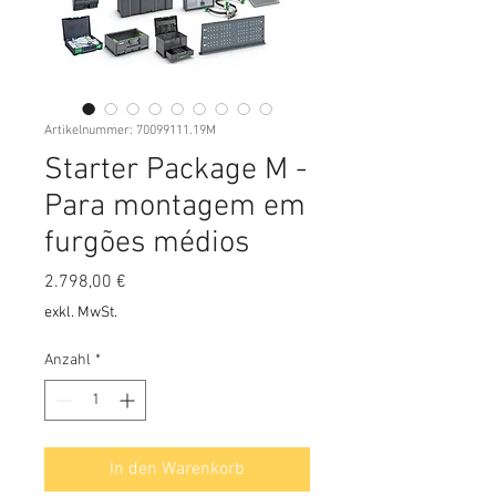
Artikelnummer: 70099111.19M
Starter Package M -
Para montagem em
furgões médios
Preis
2.798,00 €
exkl. MwSt.
Anzahl
*
In den Warenkorb