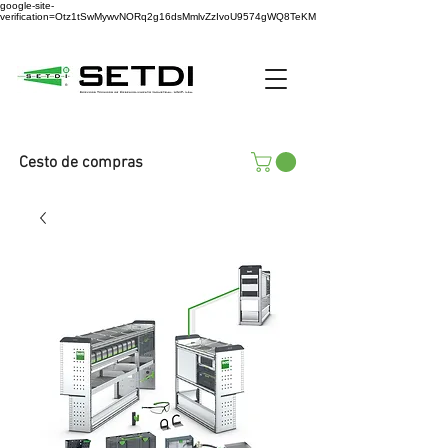
google-site-
verification=Otz1tSwMywvNORq2g16dsMmlvZzIvoU9574gWQ8TeKM
Cesto de compras