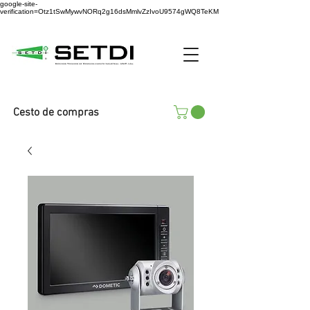
google-site-
verification=Otz1tSwMywvNORq2g16dsMmlvZzIvoU9574gWQ8TeKM
Cesto de compras