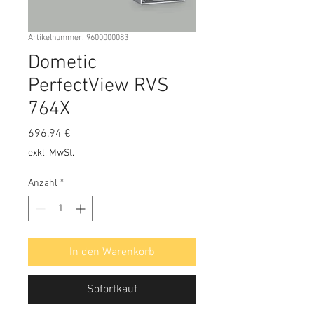
Artikelnummer: 9600000083
Dometic
PerfectView RVS
764X
Preis
696,94 €
exkl. MwSt.
Anzahl
*
In den Warenkorb
Sofortkauf