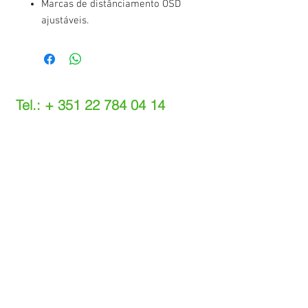
Marcas de distânciamento OSD
ajustáveis.
Tel.: +
351 22 784 04 14
(Chamada para a rede fixa nacional)
(O custo das operações depende do tarifário
acordado com o seu operador)
Email:
info@setdi.pt
Atendimento ao cliente
Contato > /
Frete >
Trocas > /
Pagamento e Garantia >