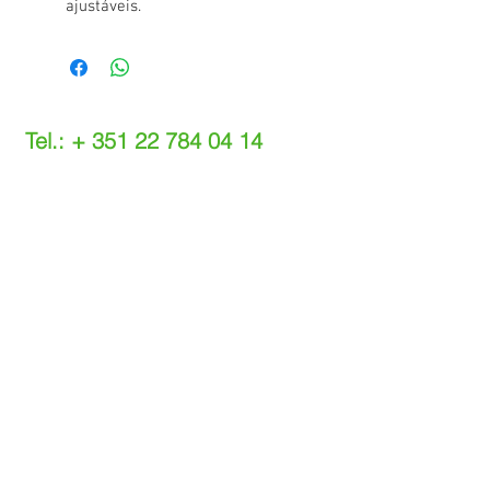
ajustáveis.
Tel.: +
351 22 784 04 14
(Chamada para a rede fixa nacional)
(O custo das operações depende do tarifário
acordado com o seu operador)
Email:
info@setdi.pt
Atendimento ao cliente
Contato > /
Frete >
Trocas > /
Pagamento e Garantia >