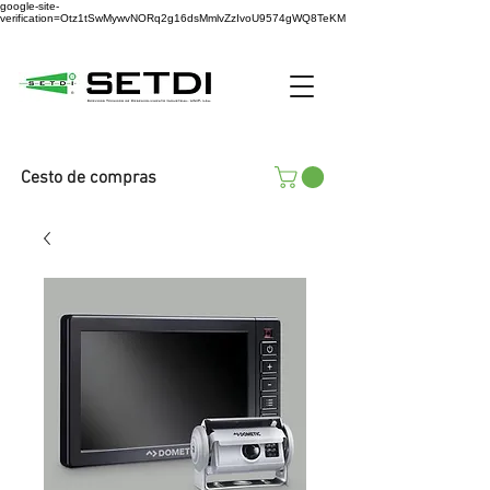
google-site-
verification=Otz1tSwMywvNORq2g16dsMmlvZzIvoU9574gWQ8TeKM
Cesto de compras