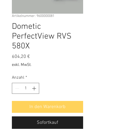
Artikelnummer: 9600000081
Dometic
PerfectView RVS
580X
Preis
604,20 €
exkl. MwSt.
Anzahl
*
In den Warenkorb
Sofortkauf