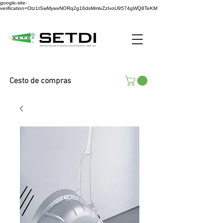
google-site-
verification=Otz1tSwMywvNORq2g16dsMmlvZzIvoU9574gWQ8TeKM
Cesto de compras