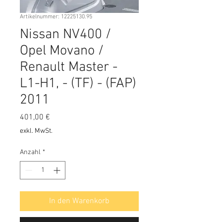
Artikelnummer: 12225130.95
Nissan NV400 /
Opel Movano /
Renault Master -
L1-H1, - (TF) - (FAP)
2011
Preis
401,00 €
exkl. MwSt.
Anzahl
*
In den Warenkorb