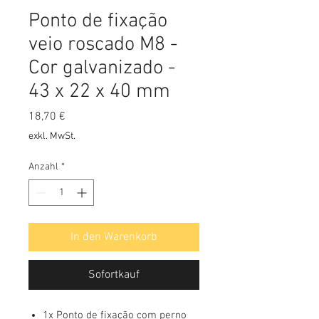
Ponto de fixação
veio roscado M8 -
Cor galvanizado -
43 x 22 x 40 mm
Preis
18,70 €
exkl. MwSt.
Anzahl
*
In den Warenkorb
Sofortkauf
1x Ponto de fixação com perno