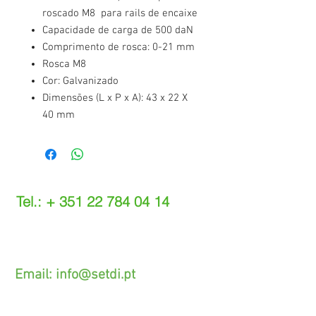
roscado M8 para rails de encaixe
Capacidade de carga de 500 daN
Comprimento de rosca: 0-21 mm
Rosca M8
Cor: Galvanizado
Dimensões (L x P x A): 43 x 22 X
40 mm
Tel.: +
351 22 784 04 14
(Chamada para a rede fixa nacional)
(O custo das operações depende do tarifário
acordado com o seu operador)
Email:
info@setdi.pt