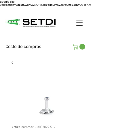
google-site-
verification=Otz1tSwMywvNORq2g16dsMmlvZzIvoU9574gWQ8TeKM
Cesto de compras
Artikelnummer: 63003027.51V