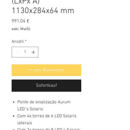
(LxPx A)
1130x284x64 mm
Preis
991,04 €
exkl. MwSt.
Anzahl
*
In den Warenkorb
Sofortkauf
Ponte de sinalização Aurum
LED`s Solaris
Com 4x torres de 6 LED Solaris
laterais