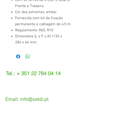
Com 2x torres de 8 LED`s Solaris
Frente e Traseira
Cor dos extremos: ambar
Fornecida com kit de fixação
permanente e cablagem de 4,5 m
Regulamento: R65, R10
Dimensões (L x P x A):1130 x
284 x 64 mm
Tel.: +
351 22 784 04 14
(Chamada para a rede fixa nacional)
(O custo das operações depende do tarifário
acordado com o seu operador)
Email:
info@setdi.pt