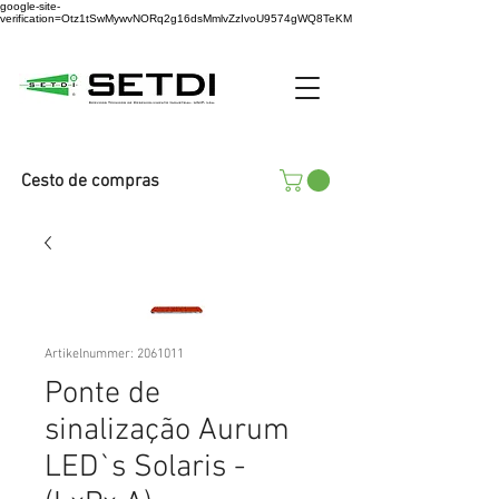
google-site-
verification=Otz1tSwMywvNORq2g16dsMmlvZzIvoU9574gWQ8TeKM
Cesto de compras
Artikelnummer: 2061011
Ponte de
sinalização Aurum
LED`s Solaris -