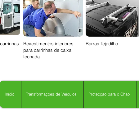
 carrinhas
Revestimentos interiores
Barras Tejadilho
para carrinhas de caixa
fechada
Início
Transformações de Veículos
Protecção para o Chão