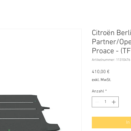
Citroën Ber
Partner/Op
Proace - (TF
Artikelnummer: 11310476
Preis
410,00 €
exkl. MwSt.
Anzahl
*
In