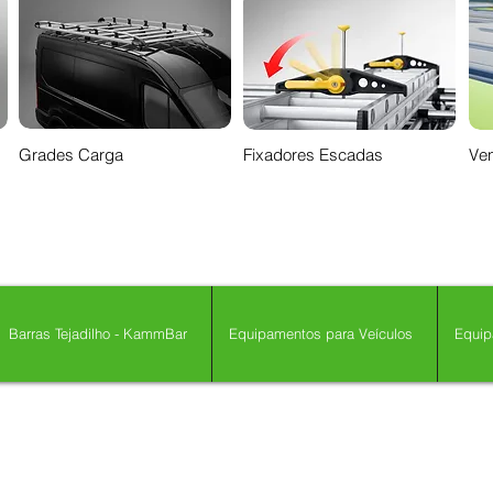
Grades Carga
Fixadores Escadas
Ven
Barras Tejadilho - KammBar
Equipamentos para Veículos
Equip