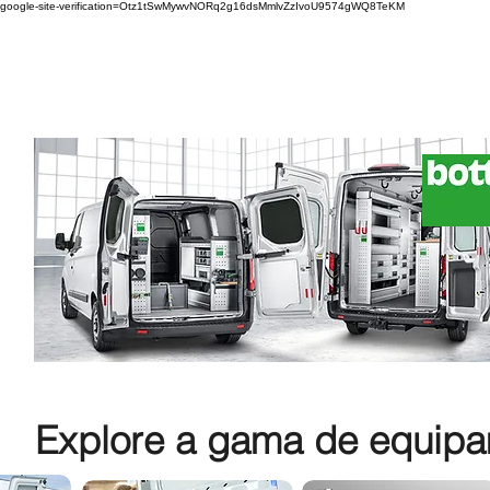
google-site-verification=Otz1tSwMywvNORq2g16dsMmlvZzIvoU9574gWQ8TeKM
Explore a gama de equipam