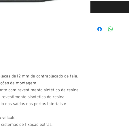
placas de12 mm de contraplacado de faia.
ruções de montagem.
ante com revestimento sintético de resina.
 revestimento sisntetico de resina.
o nas saídas das portas lateriais e
 veículo.
 sistemas de fixação extras.