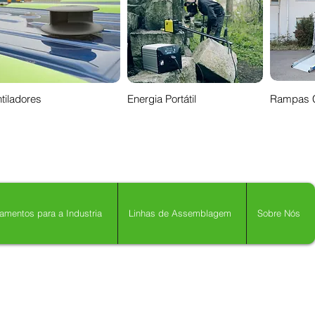
tiladores
Energia Portátil
Rampas 
amentos para a Industria
Linhas de Assemblagem
Sobre Nós