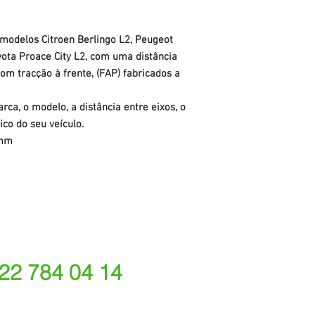
 modelos Citroen Berlingo L2, Peugeot
yota Proace City L2, com uma distância
com tracção
à frente
, (FAP) fabricados a
rca, o modelo, a distância entre eixos, o
ico do seu veículo.
 mm
 22 784 04 14
ede fixa nacional)