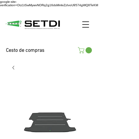
google-site-
verification=Otz1tSwMywvNORq2g16dsMmlvZzIvoU9574gWQ8TeKM
Cesto de compras