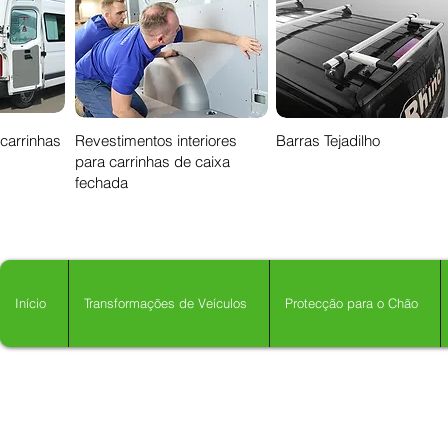
 carrinhas
Revestimentos interiores
Barras Tejadilho
para carrinhas de caixa
fechada
Início
Transformações de Veículos
Protecção para o Chão