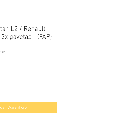
tan L2 / Renault
 3x gavetas - (FAP)
.19V
 den Warenkorb