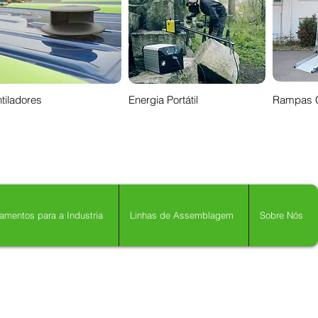
tiladores
Energia Portátil
Rampas 
amentos para a Industria
Linhas de Assemblagem
Sobre Nós