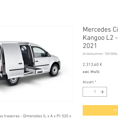
Mercedes Ci
Kangoo L2 -
2021
Artikelnummer: 70010056
Preis
2.313,60 €
exkl. MwSt.
Anzahl
*
In
s traseiras - Dimensões (L x A x P): 520 x