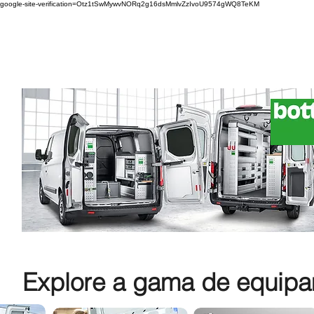
google-site-verification=Otz1tSwMywvNORq2g16dsMmlvZzIvoU9574gWQ8TeKM
Explore a gama de equipam