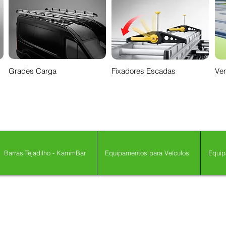
Grades Carga
Fixadores Escadas
Ven
Barras Tejadilho - KammBar
Equipamentos para Veículos
Equip