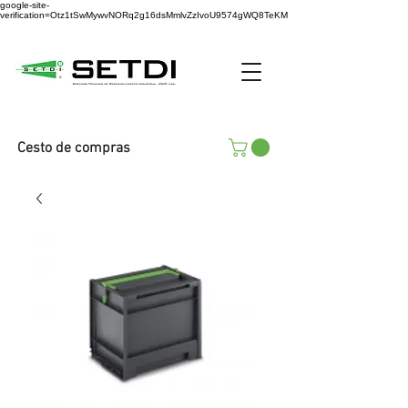
google-site-
verification=Otz1tSwMywvNORq2g16dsMmlvZzIvoU9574gWQ8TeKM
Cesto de compras