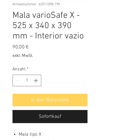
Artikelnummer: 62511098.19V
Mala varioSafe X -
525 x 340 x 390
mm - Interior vazio
Preis
90,00 €
exkl. MwSt.
Anzahl
*
In den Warenkorb
Sofortkauf
Mala tipo X