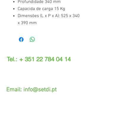
Profundidade 340 mm
Capacida de carga 15 Kg
Dimensões (L x P x A): 525 x 340
x 390 mm
Tel.: +
351 22 784 04 14
(Chamada para a rede fixa nacional)
(O custo das operações depende do tarifário
acordado com o seu operador)
Email:
info@setdi.pt
Atendimento ao cliente
Contato > /
Frete >
Trocas > /
Pagamento e Garantia >