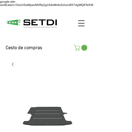
google-site-
verification=Otz1tSwMywvNORq2g16dsMmlvZzIvoU9574gWQ8TeKM
Cesto de compras