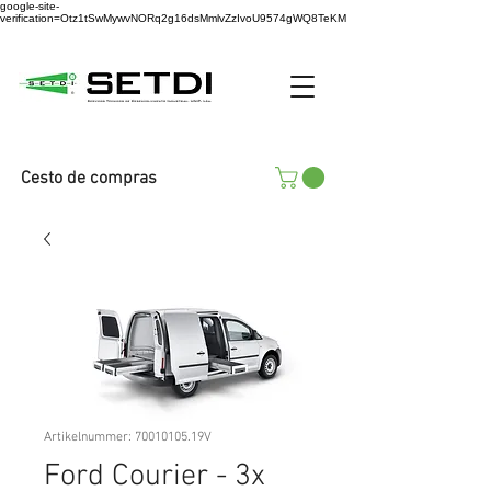
google-site-
verification=Otz1tSwMywvNORq2g16dsMmlvZzIvoU9574gWQ8TeKM
Cesto de compras
Artikelnummer: 70010105.19V
Ford Courier - 3x