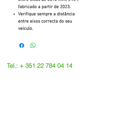
fabricado a partir de 2023.
Verifique sempre a distância
entre eixos correcta do seu
veículo.
Tel.: +
351 22 784 04 14
(Chamada para a rede fixa nacional)
(O custo das operações depende do tarifário
acordado com o seu operador)
Email:
info@setdi.pt
Atendimento ao cliente
Contato > /
Frete >