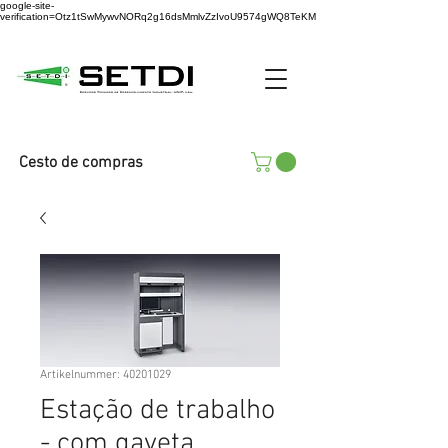
google-site-
verification=Otz1tSwMywvNORq2g16dsMmlvZzIvoU9574gWQ8TeKM
Cesto de compras
Artikelnummer: 40201029
Estação de trabalho
- com gaveta