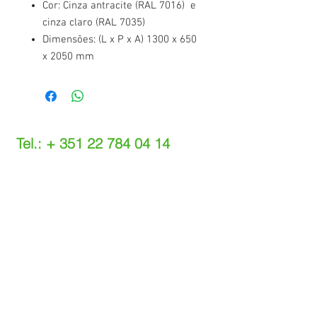
Cor: Cinza antracite (RAL 7016) e
cinza claro (RAL 7035)
Dimensões: (L x P x A) 1300 x 650
x 2050 mm
Tel.: +
351 22 784 04 14
(Chamada para a rede fixa nacional)
(O custo das operações depende do tarifário
acordado com o seu operador)
Email:
info@setdi.pt
Atendimento ao cliente
Contato > /
Frete >