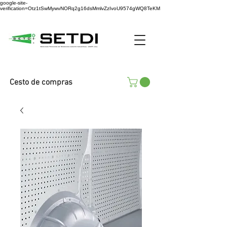
google-site-
verification=Otz1tSwMywvNORq2g16dsMmlvZzIvoU9574gWQ8TeKM
Cesto de compras