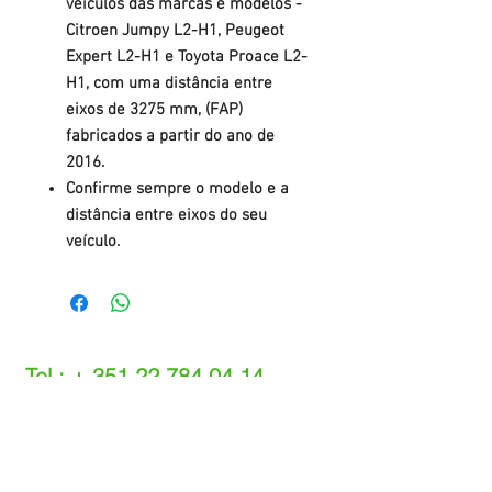
veículos das marcas e modelos -
Citroen Jumpy L2-H1, Peugeot
Expert L2-H1 e Toyota Proace L2-
H1, com uma distância entre
eixos de 3275 mm, (FAP)
fabricados a partir do ano de
2016.
Confirme sempre o modelo e a
distância entre eixos do seu
veículo.
Tel.: +
351 22 784 04 14
(Chamada para a rede fixa nacional)
(O custo das operações depende do tarifário
acordado com o seu operador)
Email:
info@setdi.pt