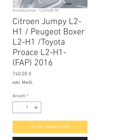
Artikelnummer: 12225285.98
Citroen Jumpy L2-
H1 / Peugeot Boxer
L2-H1 /Toyota
Proace L2-H1-
(FAP) 2016
Preis
740,00 €
exkl. MwSt.
Anzahl
*
In den Warenkorb