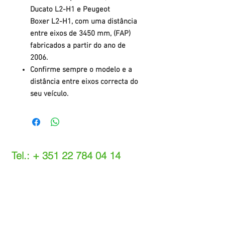
Ducato L2-H1 e Peugeot
Boxer L2-H1, com uma distância
entre eixos de 3450 mm, (FAP)
fabricados a partir do ano de
2006.
Confirme sempre o modelo e a
distância entre eixos correcta do
seu veículo.
Tel.: +
351 22 784 04 14
(Chamada para a rede fixa nacional)
(O custo das operações depende do tarifário
acordado com o seu operador)
Email:
info@setdi.pt