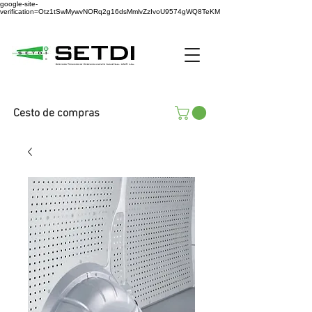
google-site-
verification=Otz1tSwMywvNORq2g16dsMmlvZzIvoU9574gWQ8TeKM
Cesto de compras