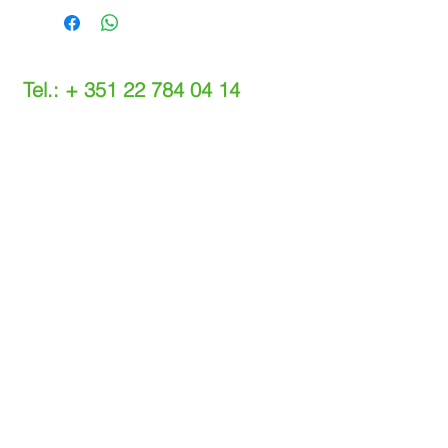
Tel.: +
351 22 784 04 14
(Chamada para a rede fixa nacional)
(O custo das operações depende do tarifário
acordado com o seu operador)
Email:
info@setdi.pt
Atendimento ao cliente
Contato > /
Frete >
Trocas > /
Pagamento e Garantia >