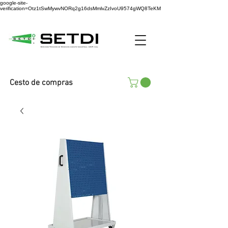
google-site-
verification=Otz1tSwMywvNORq2g16dsMmlvZzIvoU9574gWQ8TeKM
Cesto de compras