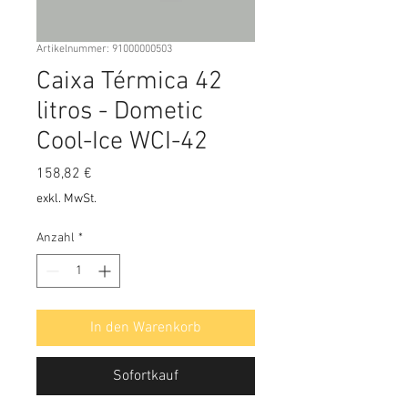
Artikelnummer: 91000000503
Caixa Térmica 42
litros - Dometic
Cool-Ice WCI-42
Preis
158,82 €
exkl. MwSt.
Anzahl
*
In den Warenkorb
Sofortkauf