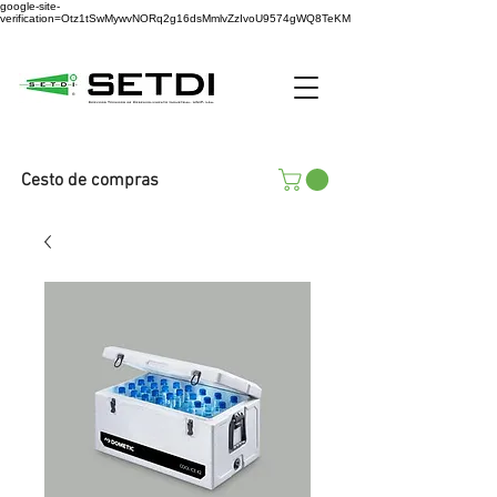
google-site-
verification=Otz1tSwMywvNORq2g16dsMmlvZzIvoU9574gWQ8TeKM
Cesto de compras