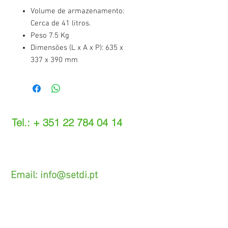
Volume de armazenamento:
Cerca de 41 litros.
Peso 7.5 Kg
Dimensões (L x A x P): 635 x
337 x 390 mm
Tel.: +
351 22 784 04 14
(Chamada para a rede fixa nacional)
(O custo das operações depende do tarifário
acordado com o seu operador)
Email:
info@setdi.pt
Atendimento ao cliente