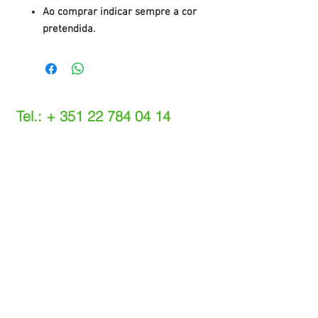
Ao comprar indicar sempre a cor
pretendida.
Tel.: +
351 22 784 04 14
(Chamada para a rede fixa nacional)
(O custo das operações depende do tarifário
acordado com o seu operador)
Email:
info@setdi.pt
Atendimento ao cliente
Contato > /
Frete >
Trocas > /
Pagamento e Garantia >