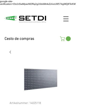
google-site-
verification=Otz1tSwMywvNORq2g16dsMmlvZzIvoU9574gWQ8TeKM
Cesto de compras
Artikelnummer: 14025118