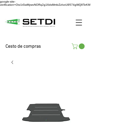
google-site-
verification=Otz1tSwMywvNORq2g16dsMmlvZzIvoU9574gWQ8TeKM
Cesto de compras