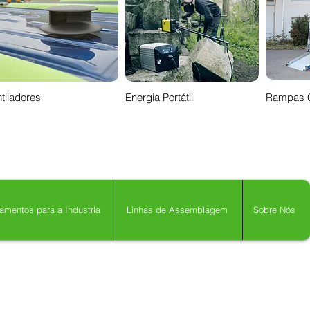
tiladores
Energia Portátil
Rampas 
amentos para a Industria
Linhas de Assemblagem
Sobre Nós