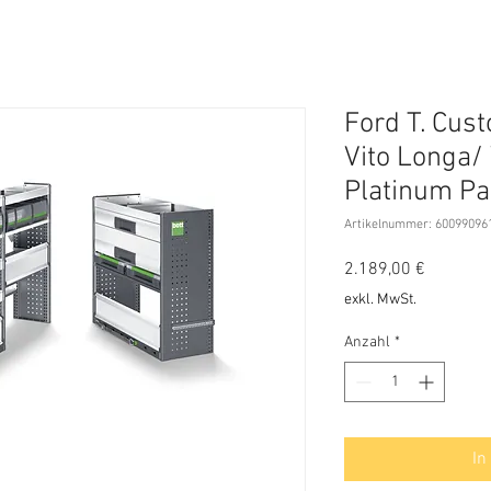
Ford T. Cus
Vito Longa/ 
Platinum P
Artikelnummer: 6009909
Preis
2.189,00 €
exkl. MwSt.
Anzahl
*
In