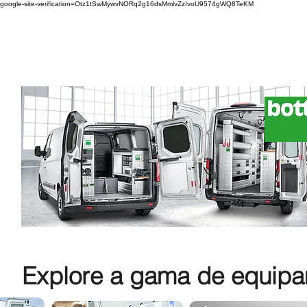
google-site-verification=Otz1tSwMywvNORq2g16dsMmlvZzIvoU9574gWQ8TeKM
Explore a gama de equipam