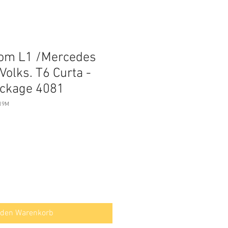
tom L1 /Mercedes
Volks. T6 Curta -
ackage 4081
619M
 den Warenkorb