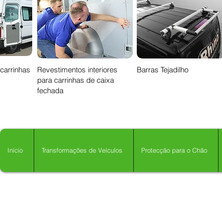
 carrinhas
Revestimentos interiores
Barras Tejadilho
para carrinhas de caixa
fechada
Início
Transformações de Veículos
Protecção para o Chão