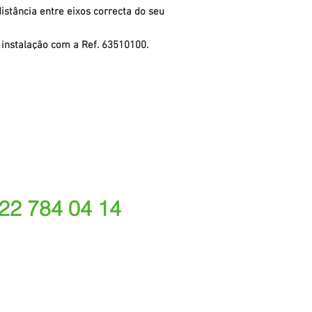
istância entre eixos correcta do seu
e instalação com a Ref. 63510100.
 22 784 04 14
ede fixa nacional)
rações depende do tarifário acordado com o seu oper