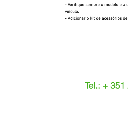
- Verifique sempre o modelo e a d
veículo.
- Adicionar o kit de acessórios d
Tel.: + 351
(Chamada para a r
(O custo das ope
s.