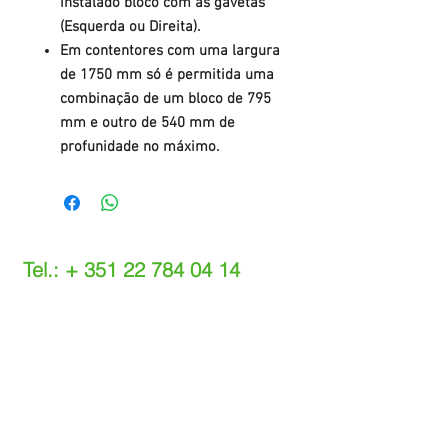
instalado bloco com as gavetas
(Esquerda ou Direita).
Em contentores com uma largura
de 1750 mm só é permitida uma
combinação de um bloco de 795
mm e outro de 540 mm de
profunidade no máximo.
Tel.: +
351 22 784 04 14
(Chamada para a rede fixa nacional)
(O custo das operações depende do tarifário
acordado com o seu operador)
Email:
info@setdi.pt