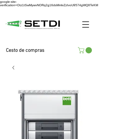
google-site-
verification=Otz1tSwMywvNORq2g16dsMmlvZzIvoU9574gWQ8TeKM
Cesto de compras