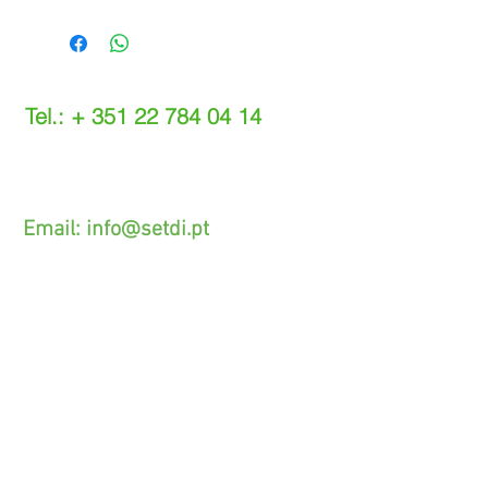
Tel.: +
351 22 784 04 14
(Chamada para a rede fixa nacional)
(O custo das operações depende do tarifário
acordado com o seu operador)
Email:
info@setdi.pt
Atendimento ao cliente
Contato > /
Frete >
Trocas > /
Pagamento e Garantia >