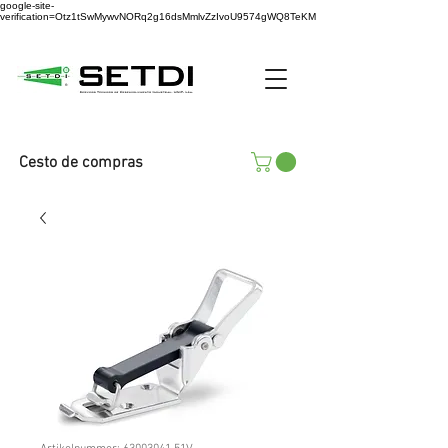
google-site-
verification=Otz1tSwMywvNORq2g16dsMmlvZzIvoU9574gWQ8TeKM
Cesto de compras