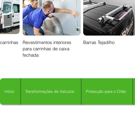
 carrinhas
Revestimentos interiores
Barras Tejadilho
para carrinhas de caixa
fechada
Início
Transformações de Veículos
Protecção para o Chão