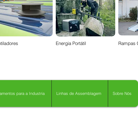
tiladores
Energia Portátil
Rampas 
amentos para a Industria
Linhas de Assemblagem
Sobre Nós