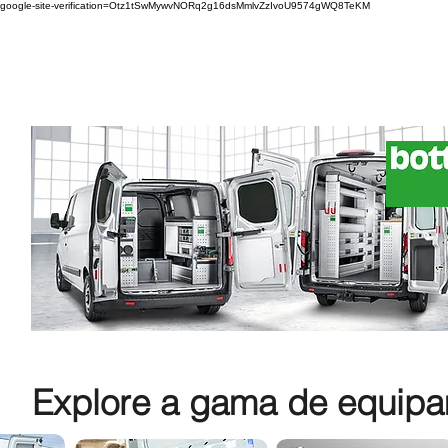
google-site-verification=Otz1tSwMywvNORq2g16dsMmlvZzIvoU9574gWQ8TeKM
Explore a gama de equipam