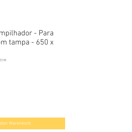
mpilhador - Para
om tampa - 650 x
.51M
 den Warenkorb