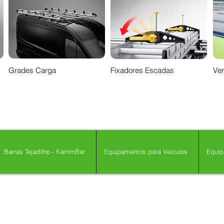
Grades Carga
Fixadores Escadas
Ven
Barras Tejadilho - KammBar
Equipamentos para Veículos
Equip