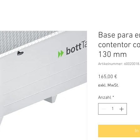
Base para e
contentor c
130 mm
Artikelnummer: 60020018
Preis
165,00 €
exkl. MwSt.
Anzahl
*
In