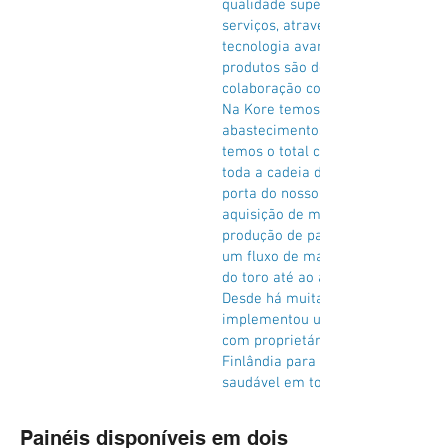
qualidade superior dos nossos pro
serviços, através de uma aposta 
tecnologia avançada e ágil. Os no
produtos são desenvolvidos em es
colaboração com os nossos cliente
Na Kore temos uma cadeia de
abastecimentos abrangente e excl
temos o total controlo e visibilida
toda a cadeia de abastecimento at
porta do nosso cliente final. Atrav
aquisição de madeira própria, colh
produção de painéis, podemos gar
um fluxo de material responsável,
do toro até ao acabamento superfi
Desde há muitas décadas que a K
implementou uma cooperação pro
com proprietários de florestas na
Finlândia para promover uma silvi
saudável em todos os aspetos.
Painéis disponíveis em dois