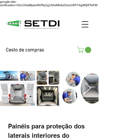
google-site-
verification=Otz1tSwMywvNORq2g16dsMmlvZzIvoU9574gWQ8TeKM
Cesto de compras
Painéis
para proteção dos
laterais interiores do