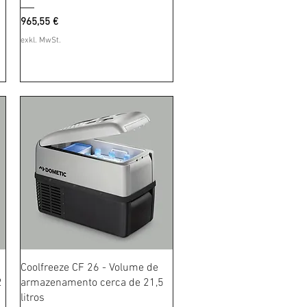
Preis
965,55 €
exkl. MwSt.
Schnellansicht
Coolfreeze CF 26 - Volume de
2
armazenamento cerca de 21,5
litros