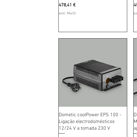
Preis
P
478,41 €
4
exkl. MwSt.
ex
Schnellansicht
Dometic coolPower EPS 100 -
D
Ligação electrodomésticos
M
12/24 V a tomada 230 V
a