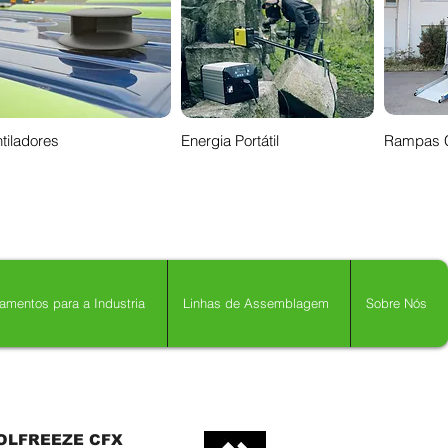
tiladores
Energia Portátil
Rampas 
amentos para a Industria
Linhas de Assemblagem
Sobre Nós
OLFREEZE CFX