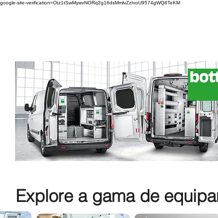
google-site-verification=Otz1tSwMywvNORq2g16dsMmlvZzIvoU9574gWQ8TeKM
Explore a gama de equipam