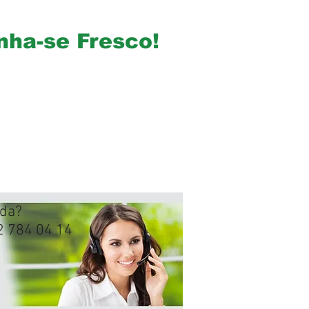
ha-se Fresco!
uda?
2 784 04 14