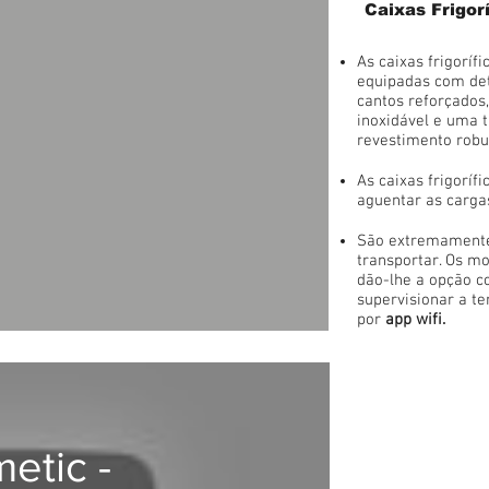
Caixas Frigo
As caixas frigorí
equipadas com det
cantos reforçados
inoxidável e uma
revestimento robu
As caixas frigoríf
aguentar as carga
São extremamente 
transportar. Os m
dão-lhe a opção co
supervisionar a t
por
app wifi.
etic -