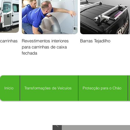
 carrinhas
Revestimentos interiores
Barras Tejadilho
para carrinhas de caixa
fechada
Início
Transformações de Veículos
Protecção para o Chão