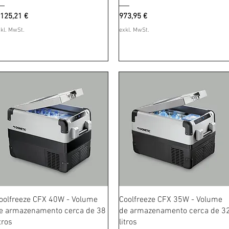
reis
Preis
.125,21 €
973,95 €
kl. MwSt.
exkl. MwSt.
Schnellansicht
Schnellansicht
oolfreeze CFX 40W - Volume
Coolfreeze CFX 35W - Volume
e armazenamento cerca de 38
de armazenamento cerca de 3
itros
litros