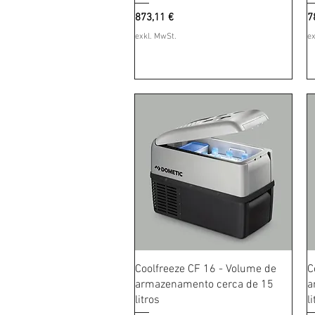
Preis
P
873,11 €
7
exkl. MwSt.
ex
Schnellansicht
Coolfreeze CF 16 - Volume de
C
armazenamento cerca de 15
a
litros
l