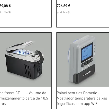
reis
Preis
89,08 €
726,89 €
kl. MwSt.
exkl. MwSt.
Schnellansicht
Schnellansicht
oolfreeze CF 11 - Volume de
Painel sem fios Dometic -
rmazenamento cerca de 10,5
Mostrador temperatura caixas
itros
frigoríficas sem app WiFi