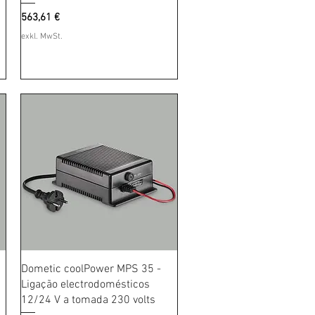
Preis
563,61 €
exkl. MwSt.
Schnellansicht
Dometic coolPower MPS 35 -
Ligação electrodomésticos
12/24 V a tomada 230 volts