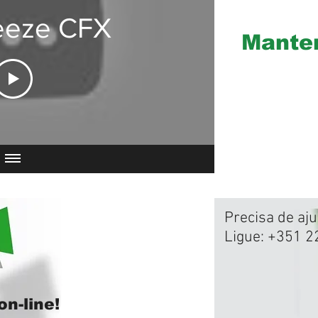
eeze CFX
Manten
Precisa de aj
Ligue: +351 2
n-line!