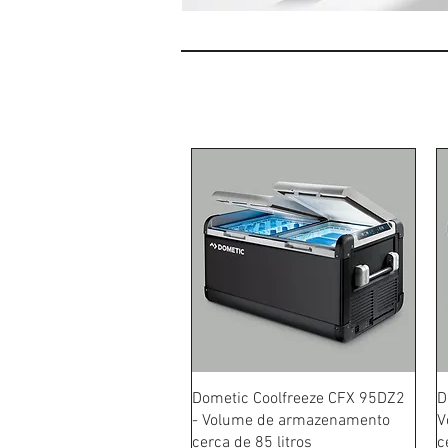
Schnellansicht
Dometic Coolfreeze CFX 95DZ2
D
- Volume de armazenamento
V
cerca de 85 litros
c