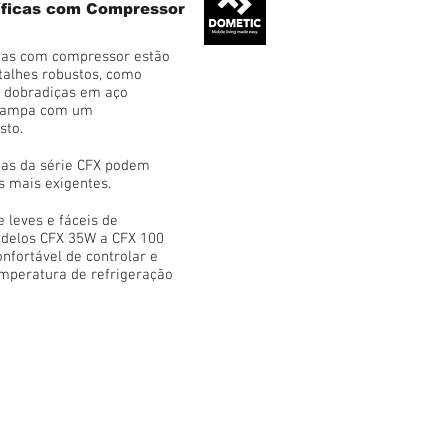
ríficas com Compressor
ficas com compressor estão
alhes robustos, como
, dobradiças em aço
 tampa com um
sto.
icas da série CFX podem
s mais exigentes.
leves e fáceis de
odelos CFX 35W a CFX 100
nfortável de controlar e
emperatura de refrigeração