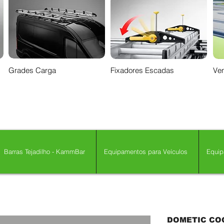
Grades Carga
Fixadores Escadas
Ven
Barras Tejadilho - KammBar
Equipamentos para Veículos
Equip
DOMETIC CO