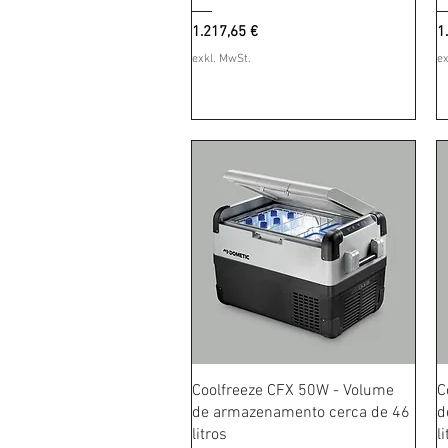
Preis
P
1.217,65 €
1
exkl. MwSt.
ex
Schnellansicht
Coolfreeze CFX 50W - Volume
C
de armazenamento cerca de 46
d
litros
l