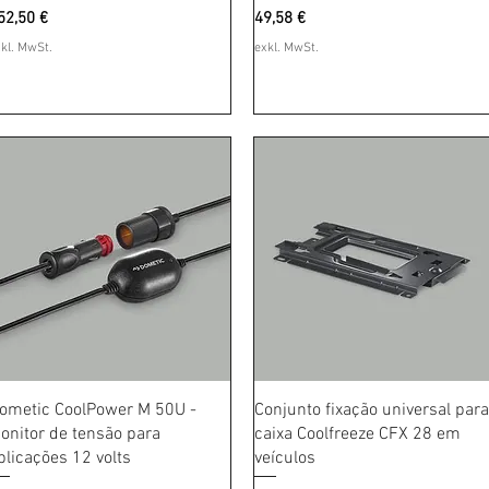
reis
Preis
52,50 €
49,58 €
kl. MwSt.
exkl. MwSt.
Schnellansicht
Schnellansicht
ometic CoolPower M 50U -
Conjunto fixação universal para
onitor de tensão para
caixa Coolfreeze CFX 28 em
plicações 12 volts
veículos