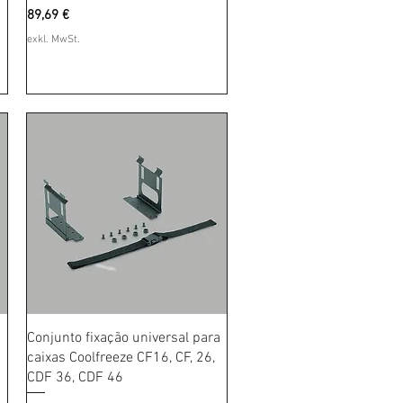
Preis
89,69 €
exkl. MwSt.
Schnellansicht
Conjunto fixação universal para
caixas Coolfreeze CF16, CF, 26,
CDF 36, CDF 46