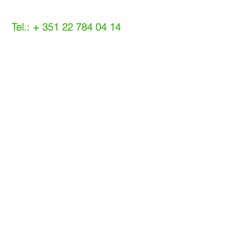
Tel.: +
351 22 784 04 14
(Chamada para a rede fixa nacional)
(O custo das operações depende do tarifário
acordado com o seu operador)
Email:
info@setdi.pt
Atendimento ao cliente
Contato > /
Frete >
Trocas > /
Pagamento e Garantia >