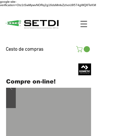
google-site-
verification=Otz1tSwMywvNORq2g16dsMmlvZzIvoU9574gWQ8TeKM
Cesto de compras
Compre on-line!