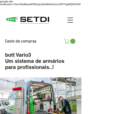
google-site-
verification=Otz1tSwMywvNORq2g16dsMmlvZzIvoU9574gWQ8TeKM
Cesto de compras
bott Vario3
Um sistema de armários
para profissionais..!