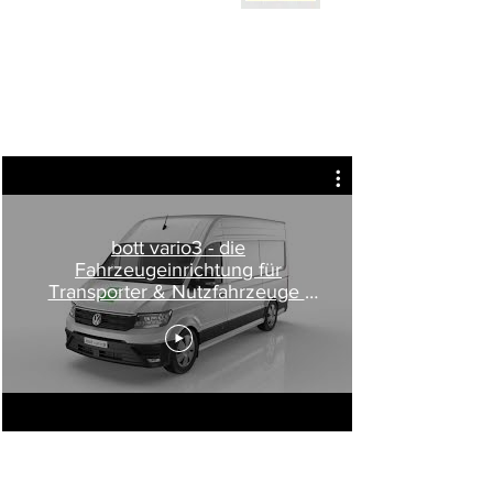
bott vario3 - die
Fahrzeugeinrichtung für
Transporter & Nutzfahrzeuge |
Ladungssicherung