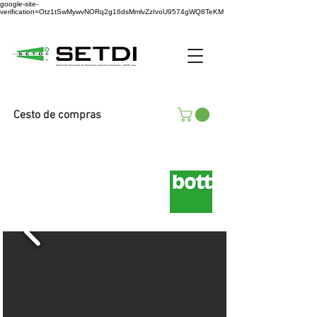
google-site-
verification=Otz1tSwMywvNORq2g16dsMmlvZzIvoU9574gWQ8TeKM
Cesto de compras